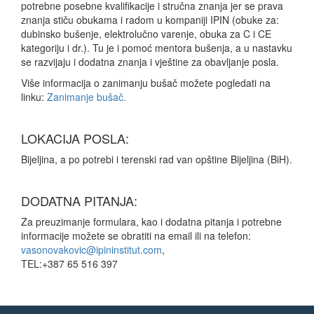
potrebne posebne kvalifikacije i stručna znanja jer se prava
znanja stiču obukama i radom u kompaniji IPIN (obuke za:
dubinsko bušenje, elektrolučno varenje, obuka za C i CE
kategoriju i dr.). Tu je i pomoć mentora bušenja, a u nastavku
se razvijaju i dodatna znanja i vještine za obavljanje posla.
Više informacija o zanimanju bušač možete pogledati na
linku:
Zanimanje bušač.
LOKACIJA POSLA:
Bijeljina, a po potrebi i terenski rad van opštine Bijeljina (BiH).
DODATNA PITANJA:
Za preuzimanje formulara, kao i dodatna pitanja i potrebne
informacije možete se obratiti na email ili na telefon:
vasonovakovic@ipininstitut.com
,
TEL:+387 65 516 397