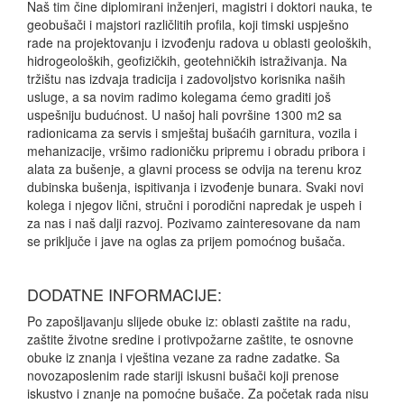
Naš tim čine diplomirani inženjeri, magistri i doktori nauka, te
geobušači i majstori različlitih profila, koji timski uspješno
rade na projektovanju i izvođenju radova u oblasti geoloških,
hidrogeoloških, geofizičkih, geotehničkih istraživanja. Na
tržištu nas izdvaja tradicija i zadovoljstvo korisnika naših
usluge, a sa novim radimo kolegama ćemo graditi još
uspešniju budućnost. U našoj hali površine 1300 m2 sa
radionicama za servis i smještaj bušaćih garnitura, vozila i
mehanizacije, vršimo radioničku pripremu i obradu pribora i
alata za bušenje, a glavni process se odvija na terenu kroz
dubinska bušenja, ispitivanja i izvođenje bunara. Svaki novi
kolega i njegov lični, stručni i porodični napredak je uspeh i
za nas i naš dalji razvoj. Pozivamo zainteresovane da nam
se priključe i jave na oglas za prijem pomoćnog bušača.
DODATNE INFORMACIJE:
Po zapošljavanju slijede obuke iz: oblasti zaštite na radu,
zaštite životne sredine i protivpožarne zaštite, te osnovne
obuke iz znanja i vještina vezane za radne zadatke. Sa
novozaposlenim rade stariji iskusni bušači koji prenose
iskustvo i znanje na pomoćne bušače. Za početak rada nisu