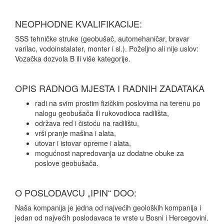
NEOPHODNE KVALIFIKACIJE:
SSS tehničke struke (geobušač, automehaničar, bravar
varilac, vodoinstalater, monter i sl.). Poželjno ali nije uslov:
Vozačka dozvola B ili više kategorije.
OPIS RADNOG MJESTA I RADNIH ZADATAKA
radi na svim prostim fizičkim poslovima na terenu po
nalogu geobušača ili rukovodioca radilišta,
održava red i čistoću na radilištu,
vrši pranje mašina i alata,
utovar i istovar opreme i alata,
mogućnost napredovanja uz dodatne obuke za
poslove geobušača.
O POSLODAVCU „IPIN“ DOO:
Naša kompanija je jedna od najvećih geoloških kompanija i
jedan od najvećih poslodavaca te vrste u Bosni i Hercegovini.