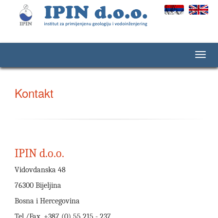
.
.
Kontakt
IPIN d.o.o.
Vidovdanska 48
76300 Bijeljina
Bosna i Hercegovina
Tel./Fax. +387 (0) 55 215 - 237